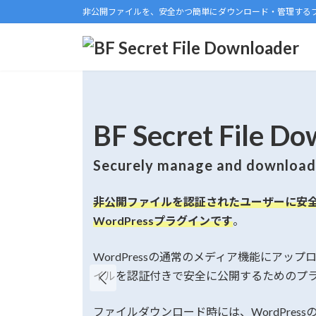
コ
ナ
非公開ファイルを、安全かつ簡単にダウンロード・管理する
ン
ビ
テ
ゲ
ン
ー
ツ
シ
へ
ョ
ス
ン
BF Secret File D
キ
に
ッ
移
プ
動
Securely manage and download 
非公開ファイルを認証されたユーザーに安
WordPressプラグインです
。
WordPressの通常のメディア機能にアッ
イルを認証付きで安全に公開するためのプ
ファイルダウンロード時には、WordPres